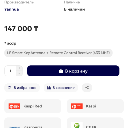
Производитель
Наличие
Yanhua
В наличии
147 000 ₸
* acdp
LF Smart Key Antenna + Remote Control Receiver (433 MHZ)
В корзину
В избранное
В сравнение
Kaspi Red
Kaspi
Қазпошта
СДЕК