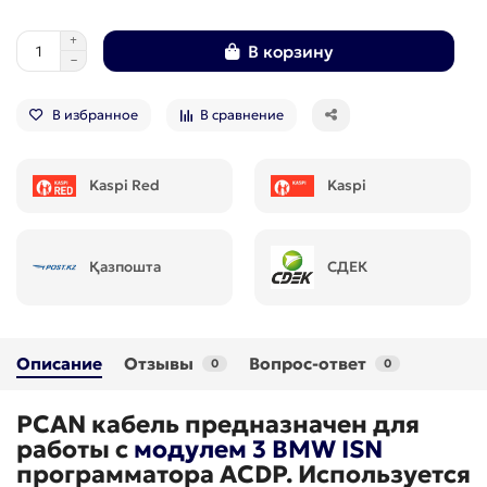
В корзину
В избранное
В сравнение
Kaspi Red
Kaspi
Қазпошта
СДЕК
Описание
Отзывы
Вопрос-ответ
0
0
PCAN кабель предназначен для
работы с
модулем 3 BMW ISN
программатора ACDP. Используется