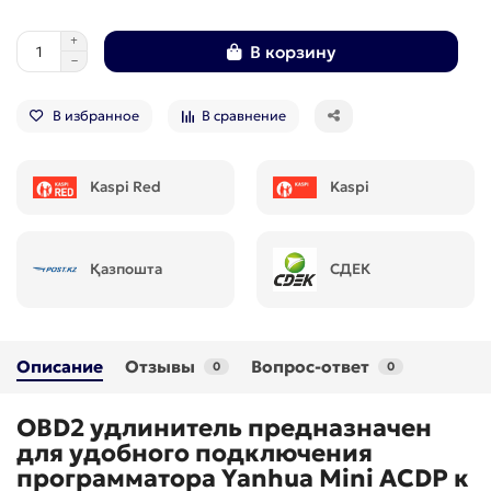
В корзину
В избранное
В сравнение
Kaspi Red
Kaspi
Қазпошта
СДЕК
Описание
Отзывы
Вопрос-ответ
0
0
OBD2 удлинитель предназначен
для удобного подключения
программатора Yanhua Mini ACDP к