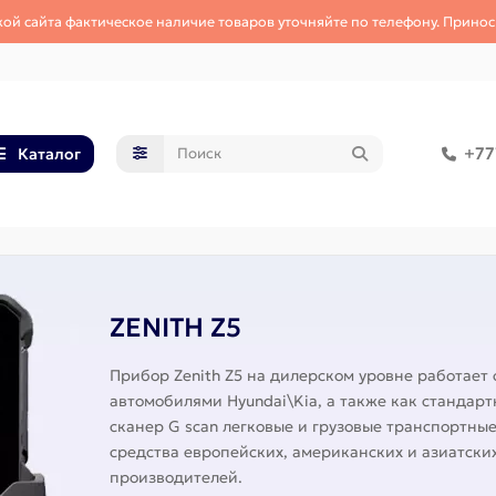
кой сайта фактическое наличие товаров уточняйте по телефону. Принос
+77
Каталог
ZENITH Z5
Прибор Zenith Z5 на дилерском уровне работает 
автомобилями Hyundai\Kia, а также как стандар
сканер G scan легковые и грузовые транспортны
средства европейских, американских и азиатски
производителей.