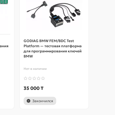
GODIAG BMW FEM/BDC Test
GODIAG 
ания
Platform — тестовая платформа
Programm
для программирования ключей
тестовая
BMW
програм
Нет в наличии
Нет в нал
35 000 ₸
38 500
Закончился
Зак