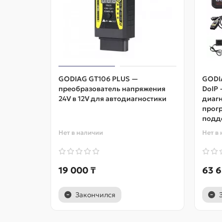
GODIAG GT106 PLUS —
GODI
преобразователь напряжения
DoIP 
24V в 12V для автодиагностики
диагн
прог
подд
Нет в наличии
Нет в
19 000 ₸
63 6
Закончился