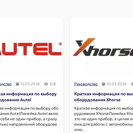
одство
12.03.2026
328
Руководство
10.03.2026
кая информация по выбору
Краткая информация по вы
удования Autel
оборудования Xhorse
ая информация по выбору обо
Краткая информация по выбо
ания AutelЛинейка Autel вклю
рудования XhorseЛинейка Xh
 себя не один прибор, а сразу
это не один прибор, а целая э
лько направлений оборудова
ема для работы с автомобил
клю..