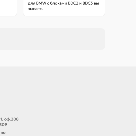
для BMW с блоками BDC2 и BDC3 вы
зывает..
1, оф.208
 309
чно