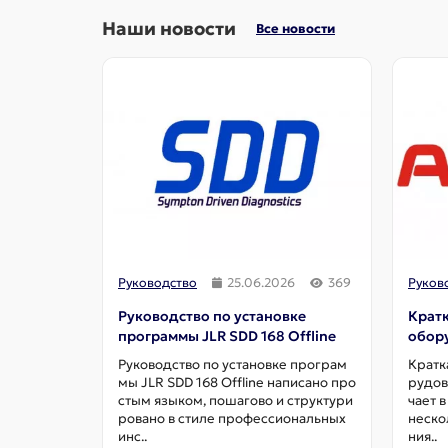
Наши новости
Все новости
Руководство
25.06.2026
369
Руков
Руководство по установке
Крат
программы JLR SDD 168 Offline
обор
Руководство по установке програм
Кратк
мы JLR SDD 168 Offline написано про
рудов
стым языком, пошагово и структури
чает в
ровано в стиле профессиональных
неско
инс..
ния..