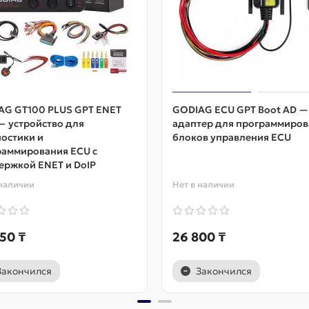
AG GT100 PLUS GPT ENET
GODIAG ECU GPT Boot AD —
— устройство для
адаптер для программиров
остики и
блоков управления ECU
раммирования ECU с
ержкой ENET и DoIP
 наличии
Нет в наличии
50 ₸
26 800 ₸
Закончился
Закончился