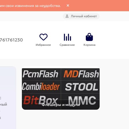
им свои извинения за неудобства.
Личный кабинет
761761230
Избранное
Сравнение
Корзина
с
тный
Флешеры и модули
е
х