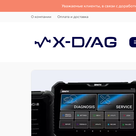
Уважаемые клиенты, в связи с доработ
О компании
Оплата и доставка
рвис,
ание
 класса с
олный
уп к
мам