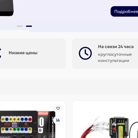
Подробнее.
На связи 24 часа
Низкие цены
круглосуточные
констультации