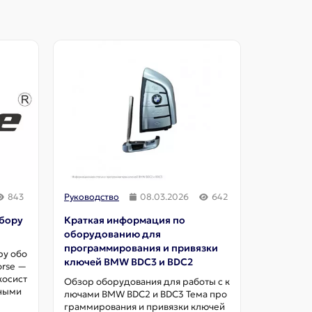
843
Руководство
08.03.2026
642
Руководст
бору
Краткая информация по
Краткая
оборудованию для
при выбо
программирования и привязки
ру обо
Краткая 
ключей BMW BDC3 и BDC2
orse —
рудования
косист
професси
Обзор оборудования для работы с к
ьными
для работ
лючами BMW BDC2 и BDC3 Тема про
ерами, ..
граммирования и привязки ключей