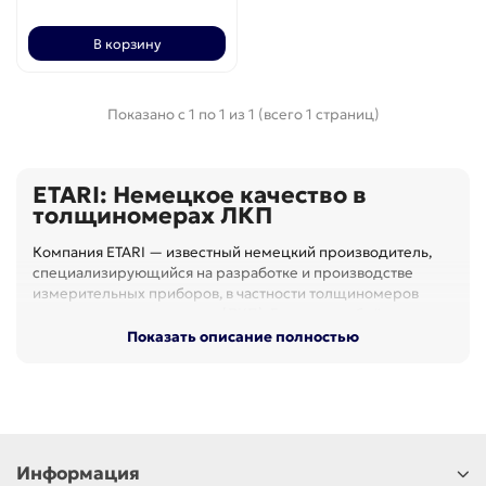
В корзину
Показано с 1 по 1 из 1 (всего 1 страниц)
ETARI: Немецкое качество в
толщиномерах ЛКП
Компания ETARI — известный немецкий производитель,
специализирующийся на разработке и производстве
измерительных приборов, в частности толщиномеров
лакокрасочного покрытия (ЛКП). Бренд приобрёл
широкую популярность как среди профессионалов
Показать описание полностью
авторынка, так и среди частных покупателей, благодаря
сочетанию доступной цены, надежности и точности
измерений.
Особенности толщиномеров ETARI
Информация