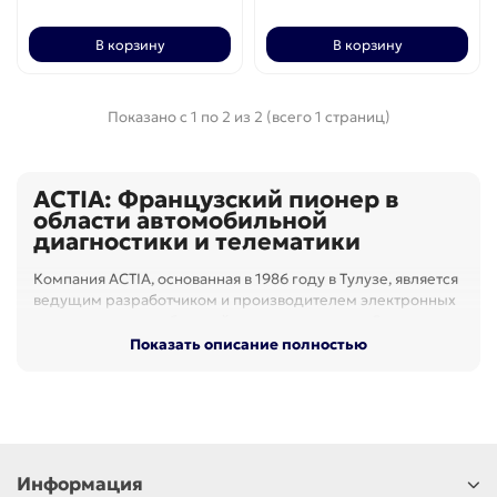
В корзину
В корзину
Показано с 1 по 2 из 2 (всего 1 страниц)
ACTIA: Французский пионер в
области автомобильной
диагностики и телематики
Компания ACTIA, основанная в 1986 году в Тулузе, является
ведущим разработчиком и производителем электронных
систем для автомобильной промышленности. С момента
создания ACTIA зарекомендовала себя как новатор в
Показать описание полностью
области автомобильной диагностики, представив в 1985
году первый электронный диагностический прибор XR25
для автомобилей Renault.
Многофункциональные
диагностические решения
Информация
Флагманским продуктом ACTIA является Multi-Diag —