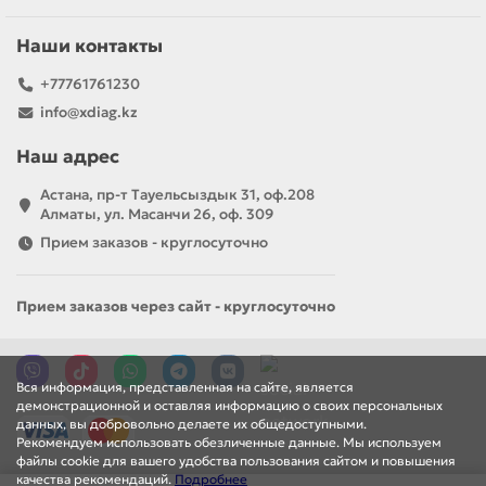
универсальный диагностический инструмент,
предназначенный для работы с различными марками
Наши контакты
автомобилей. Этот инструмент широко используется в
более чем 15 000 мастерских по всей Европе, включая
+77761761230
крупные сервисные сети, такие как FIRST STOP.
info@xdiag.kz
Широкий охват моделей и марок
автомобилей.
Наш адрес
Интуитивно понятный интерфейс и простоту
Астана, пр-т Тауельсыздык 31, оф.208
использования.
Алматы, ул. Масанчи 26, оф. 309
Поддержку современных функций, включая
Прием заказов - круглосуточно
Passthru, ADAS-калибровку и интеграцию с Security
Gateway.
Кроме того, ACTIA разработала iCAN — телематическое
Прием заказов через сайт - круглосуточно
устройство, позволяющее удаленно получать доступ к
данным автомобиля через OBD-разъем. Это решение
обеспечивает считывание данных в реальном времени и
Вся информация, представленная на сайте, является
поддержку различных протоколов, включая OBD, CAN и
демонстрационной и оставляя информацию о своих персональных
DIAG.
данных, вы добровольно делаете их общедоступными.
Рекомендуем использовать обезличенные данные. Мы используем
файлы cookie для вашего удобства пользования сайтом и повышения
Инновации и качество
качества рекомендаций.
Подробнее