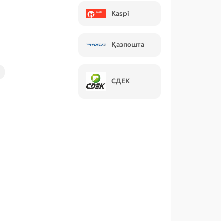
Kaspi
Қазпошта
СДЕК