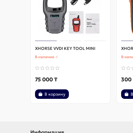
XHORSE VVDI KEY TOOL MINI
XHOR
В наличии ✓
В нал
75 000 ₸
300
В корзину
В
Информация