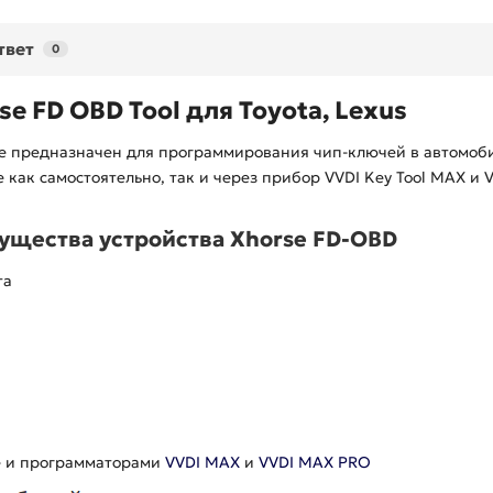
твет
0
se FD OBD Tool
для
Toyota, Lexus
e
предназначен для программирования чип-ключей в автомобил
e
как самостоятельно, так и через прибор
VVDI
Key
Tool
MAX
и
V
ущества устройства
Xhorse
FD
-
OBD
та
e
и программаторами
VVDI
MAX
и
VVDI MAX PRO