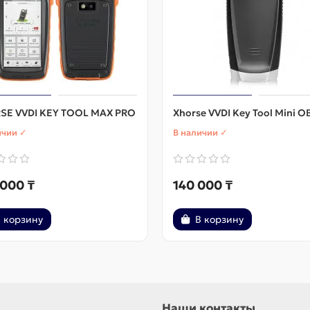
SE VVDI KEY TOOL MAX PRO
Xhorse VVDI Key Tool Mini O
ичии ✓
В наличии ✓
 000 ₸
140 000 ₸
 корзину
В корзину
Наши контакты