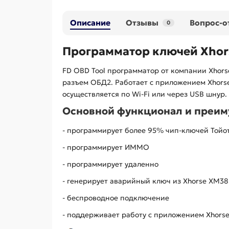
Описание
Отзывы
Вопрос-о
0
Программатор ключей
Xhor
FD
OBD
Tool
программатор от компании
Xhors
разъем ОБД2. Работает с приложением
Xhors
осуществляется по
Wi
-
Fi
или через
USB
шнур.
Основной функционал и преим
- программирует более 95% чип-ключей Тойо
- программирует ИММО
- программирует удаленно
- генерирует аварийный ключ из
Xhorse
XM
38
-
беспроводное подключение
- поддерживает работу с приложением
Xhors