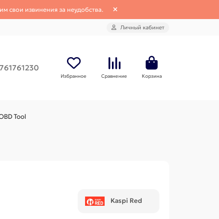
им свои извинения за неудобства.
Личный кабинет
761761230
Избранное
Сравнение
Корзина
OBD Tool
Kaspi Red