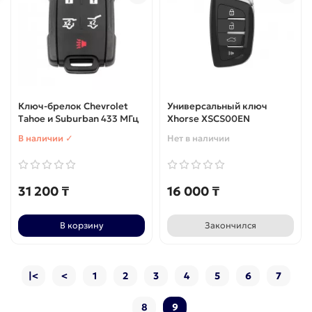
Ключ-брелок Chevrolet
Универсальный ключ
Tahoe и Suburban 433 МГц
Xhorse XSCS00EN
В наличии ✓
Нет в наличии
31 200 ₸
16 000 ₸
В корзину
Закончился
|<
<
1
2
3
4
5
6
7
8
9