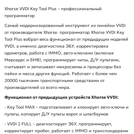
Xhorse
VVDI
Key
Tool
Plus
– профессиональный
программатор
C
амый модернизированный инструмент из линейки
VVDI
от производителя
Xhorse
. программатор
Xhorse
VVDI
Key
Tool
Plus
вобрал весь функционал от предыдущих моделей
VVDI
, а именно: диагностика ЭБУ, корректировка
одометров, работа с
IMMO
, авто-ключами (включая
Мерседес и БМВ), программирует чипы, Д/У пультами,
считывает и записывает микросхемы и процессоры без
пайки и масса других функций. Работает с более чем
20000 тысячами транспортными средствами от
производителей со всего мира.
Функционал от предыдущих устройств Xhorse VVDI:
- Key Tool MAX – подготавливает и клонирует авто-ключи и
пульты, копирует Д/У пульты ворот и шлагбаумов
- VVDI 2 FULL – диагностирует ЭБУ, программирует,
корректирует пробег, работает с IMMO и транспондерами